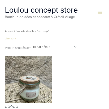
Aller
Main
au
Loulou concept store
Menu
contenu
Boutique de déco et cadeaux à Créteil Village
Accueil
/ Produits identifiés “cire soja”
cire soja
Voici le seul résultat