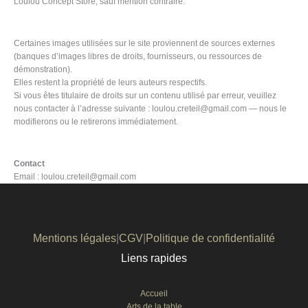
Loulou Concept Store, sauf mention contraire.
Certaines images utilisées sur le site proviennent de sources externes
(banques d’images libres de droits, fournisseurs, ou ressources de
démonstration).
Elles restent la propriété de leurs auteurs respectifs.
Si vous êtes titulaire de droits sur un contenu utilisé par erreur, veuillez
nous contacter à l’adresse suivante : loulou.creteil@gmail.com — nous le
modifierons ou le retirerons immédiatement.
Contact
Email : loulou.creteil@gmail.com
Mentions légales
|
CGV
|
Politique de confidentialité
Liens rapides
Accueil
Arts de la table