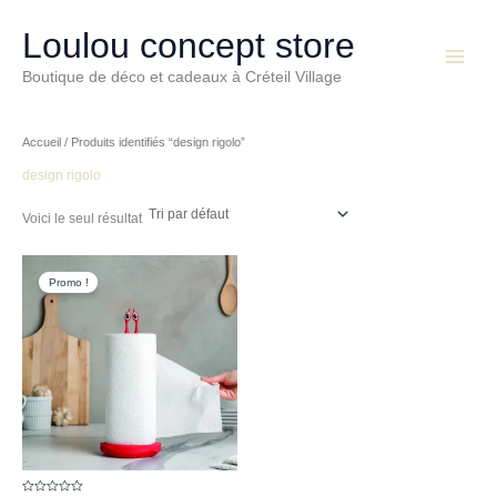
Aller
Main
au
Loulou concept store
Menu
contenu
Boutique de déco et cadeaux à Créteil Village
Accueil
/ Produits identifiés “design rigolo”
design rigolo
Voici le seul résultat
Le
Le
prix
prix
Promo !
initial
actuel
était :
est :
€29,90.
€17,90.