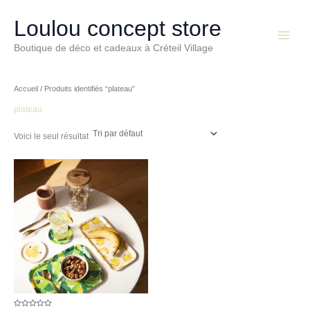
Aller
Main
au
Loulou concept store
Menu
contenu
Boutique de déco et cadeaux à Créteil Village
Accueil
/ Produits identifiés “plateau”
plateau
Voici le seul résultat