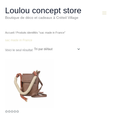
Aller
Main
au
Loulou concept store
Menu
contenu
Boutique de déco et cadeaux à Créteil Village
Accueil
/ Produits identifiés “sac made in France”
sac made in France
Voici le seul résultat