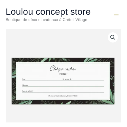
Aller
Main
au
Loulou concept store
Menu
contenu
Boutique de déco et cadeaux à Créteil Village