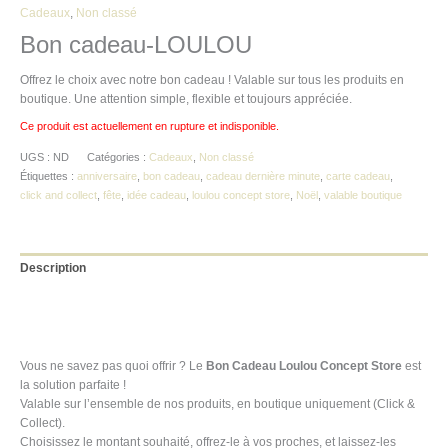
Cadeaux
,
Non classé
Bon cadeau-LOULOU
Offrez le choix avec notre bon cadeau ! Valable sur tous les produits en
boutique. Une attention simple, flexible et toujours appréciée.
Ce produit est actuellement en rupture et indisponible.
UGS :
ND
Catégories :
Cadeaux
,
Non classé
Étiquettes :
anniversaire
,
bon cadeau
,
cadeau dernière minute
,
carte cadeau
,
click and collect
,
fête
,
idée cadeau
,
loulou concept store
,
Noël
,
valable boutique
Description
Informations complémentaires
Avis (0)
Vous ne savez pas quoi offrir ? Le
Bon Cadeau Loulou Concept Store
est
la solution parfaite !
Valable sur l’ensemble de nos produits, en boutique uniquement (Click &
Collect).
Choisissez le montant souhaité, offrez-le à vos proches, et laissez-les