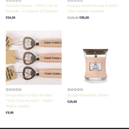
Note
Note
Sacoche Arizona – 100% Cuir de
Horloge murale en bois & métal –
0
0
sur
sur
Vachette – Compacte et Élégante
Style rustique industriel
5
5
€
54,00
€
125,00
€
85,00
Note
Note
Décapsuleur en bois de hêtre
Bougie-WoodWick Sablier
0
0
sur
sur
“Tchin Tchin les amis” – Atelier
€
29,90
5
5
Sophie Janière
€
9,90