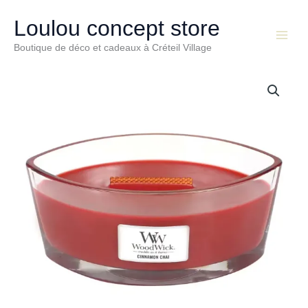
Aller
Main
au
Loulou concept store
Menu
contenu
Boutique de déco et cadeaux à Créteil Village