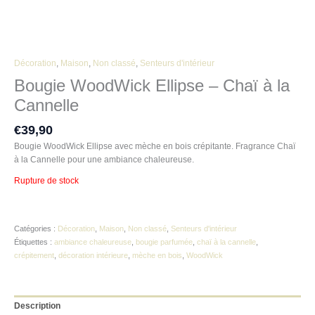
Décoration
,
Maison
,
Non classé
,
Senteurs d'intérieur
Bougie WoodWick Ellipse – Chaï à la
Cannelle
€
39,90
Bougie WoodWick Ellipse avec mèche en bois crépitante. Fragrance Chaï
à la Cannelle pour une ambiance chaleureuse.
Rupture de stock
Catégories :
Décoration
,
Maison
,
Non classé
,
Senteurs d'intérieur
Étiquettes :
ambiance chaleureuse
,
bougie parfumée
,
chaï à la cannelle
,
crépitement
,
décoration intérieure
,
mèche en bois
,
WoodWick
Description