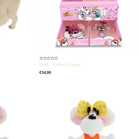
Note
Diddl – Coffret à bijoux
0
sur
€
34,90
5