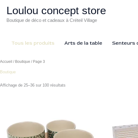
Aller
Loulou concept store
au
contenu
Boutique de déco et cadeaux à Créteil Village
Tous les produits
Arts de la table
Senteurs d
Accueil
/
Boutique
/ Page 3
Boutique
Affichage de 25–36 sur 100 résultats