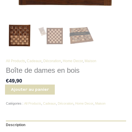
All Products
,
Cadeaux
,
Décoration
,
Home Decor
,
Maison
Boîte de dames en bois
€
49,90
Ajouter au panier
Catégories :
All Products
,
Cadeaux
,
Décoration
,
Home Decor
,
Maison
Description