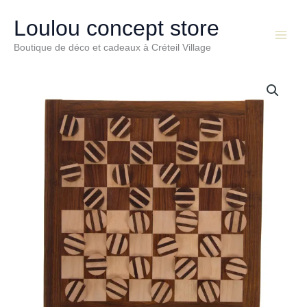
Aller
Main
au
Loulou concept store
Menu
contenu
Boutique de déco et cadeaux à Créteil Village
quantité
de
Boîte
de
dames
en
bois