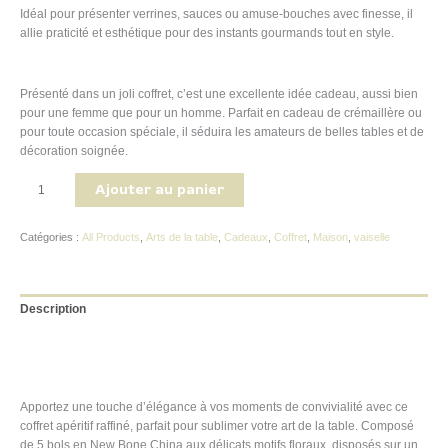
Idéal pour présenter verrines, sauces ou amuse-bouches avec finesse, il
allie praticité et esthétique pour des instants gourmands tout en style.
Présenté dans un joli coffret, c’est une excellente idée cadeau, aussi bien
pour une femme que pour un homme. Parfait en cadeau de crémaillère ou
pour toute occasion spéciale, il séduira les amateurs de belles tables et de
décoration soignée.
Ajouter au panier
Catégories :
All Products
,
Arts de la table
,
Cadeaux
,
Coffret
,
Maison
,
vaiselle
Description
Informations complémentaires
Avis (0)
Apportez une touche d’élégance à vos moments de convivialité avec ce
coffret apéritif raffiné, parfait pour sublimer votre art de la table. Composé
de 5 bols en New Bone China aux délicats motifs floraux, disposés sur un