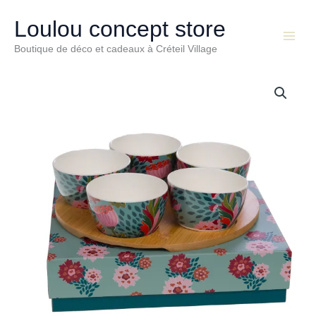
Aller
Main
au
Loulou concept store
Menu
contenu
Boutique de déco et cadeaux à Créteil Village
quantité
de
Coffret
apéritif
-
Plateau
+
5
bols
-
Collection
Isaline