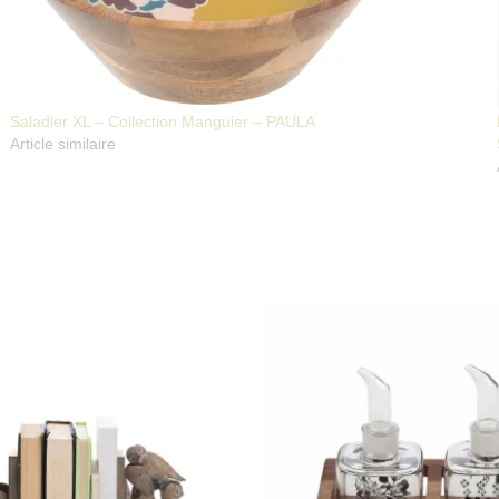
Saladier XL – Collection Manguier – PAULA
Article similaire