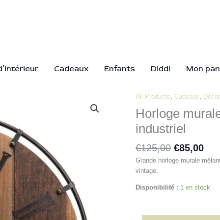
’intérieur
Cadeaux
Enfants
Diddl
Mon pan
Le
Le
All Products
,
Cadeaux
,
Décor
quantité
prix
pri
de
Horloge murale
initial
act
Horloge
industriel
était :
est 
murale
€125,00.
€85
en
€
125,00
€
85,00
bois
&
Grande horloge murale mêlant b
métal
vintage.
–
Disponibilité :
1 en stock
Style
rustique
industriel