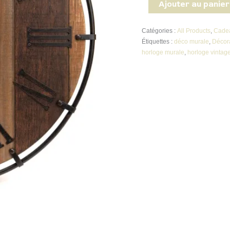
Ajouter au panier
Catégories :
All Products
,
Cade
Étiquettes :
déco murale
,
Décor
horloge murale
,
horloge vintag