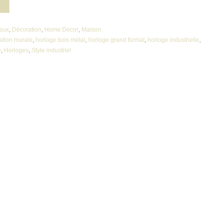
aux
,
Décoration
,
Home Decor
,
Maison
ation murale
,
horloge bois métal
,
horloge grand format
,
horloge industrielle
,
e
,
Horloges
,
Style industriel