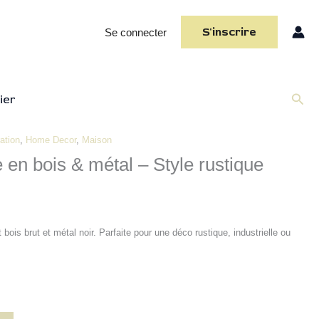
S'inscrire
Se connecter
Rech
ier
ation
,
Home Decor
,
Maison
x
 en bois & métal – Style rustique
uel
:
,00.
ois brut et métal noir. Parfaite pour une déco rustique, industrielle ou