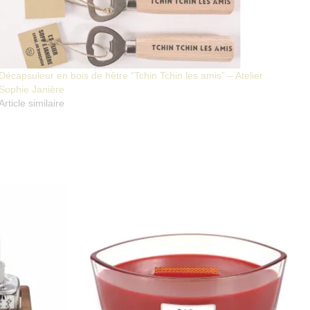
Décapsuleur en bois de hêtre “Tchin Tchin les amis” – Atelier
Sophie Janière
Article similaire