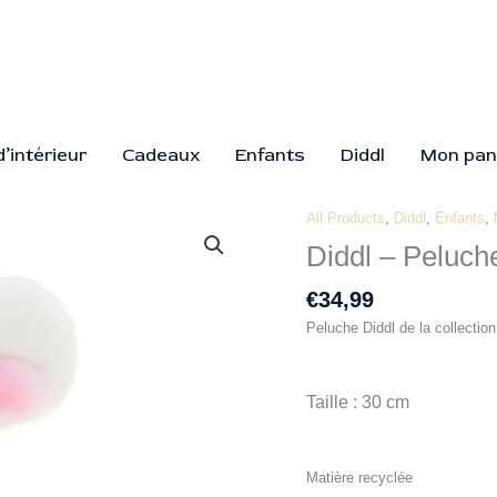
’intérieur
Cadeaux
Enfants
Diddl
Mon pan
All Products
,
Diddl
,
Enfants
,
quantité
de
Diddl – Peluch
Diddl
-
€
34,99
Peluche
Peluche Diddl de la collection
Diddl
salopette
bleue
Taille : 30 cm
30cm
Matière recyclée