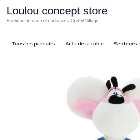
Aller
Loulou concept store
au
contenu
Boutique de déco et cadeaux à Créteil Village
Tous les produits
Arts de la table
Senteurs d