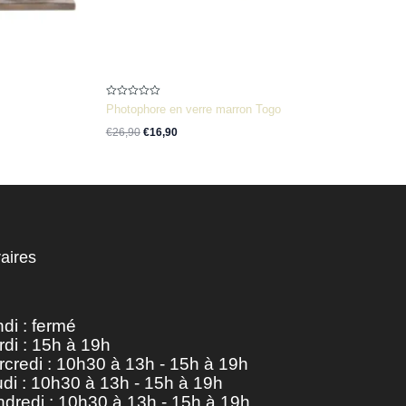
Note
Photophore en verre marron Togo
0
sur
€
26,90
€
16,90
5
aires
di : fermé
di : 15h à 19h
credi : 10h30 à 13h - 15h à 19h
di : 10h30 à 13h - 15h à 19h
dredi : 10h30 à 13h - 15h à 19h