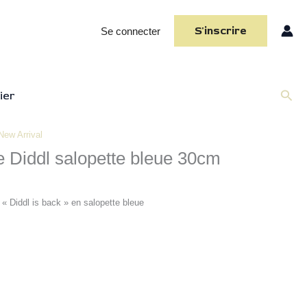
S'inscrire
Se connecter
Rech
ier
New Arrival
e Diddl salopette bleue 30cm
 « Diddl is back » en salopette bleue